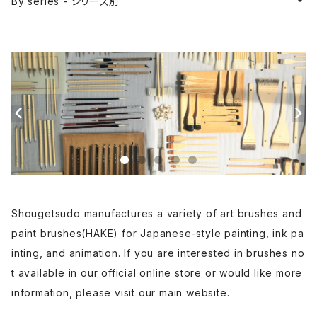
Sakuyo Fude(versatile) - 削用筆
Bonji Bake/Fude(sanskrit)-梵字筆
Japanese ink paint/sumie - 水墨画
By series - シリーズ別
Kumadori Fude(blur) - 隈取筆
Ryori Bake(cooking) - 料理用刷毛
Anime background art - アニメ背景美術
ZEN Sumi / 禅シリーズ
Sokumyo(delineation) - 則妙
Hanga Bake(woodblock) - 版画刷毛
Watercolour painting - 水彩画
Choryu(ink painting) - 長流
Take Bake(ceramic/etc) - 竹刷毛
Picture letter - 絵手紙
Sanba Fude(ink,wild)-山馬筆
yoko bake（craft）-横刷毛
Calligraphy - カリグラフィー
Shougetsudo manufactures a variety of art brushes and
Rouketsu Fude(dyeing)-ローケツ筆
karabake(Anime)-唐刷毛
Ceramics - 陶芸
paint brushes(HAKE) for Japanese-style painting, ink pa
inting, and animation. If you are interested in brushes no
Haiga Fude(haiku picture)-俳画筆
Dyeing(Yuzen/Stencil) - 染色
t available in our official online store or would like more
information, please visit our main website.
Kougei Fude(handcraft)-工芸用筆
Gold or Silver lacquer - 蒔絵