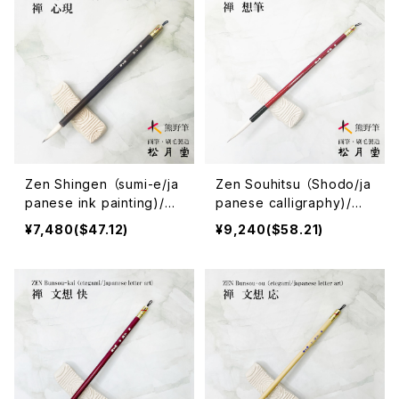
Zen Shingen （sumi-e/ja
Zen Souhitsu （Shodo/ja
panese ink painting)/禅
panese calligraphy)/禅
心現
想筆
¥7,480($47.12)
¥9,240($58.21)