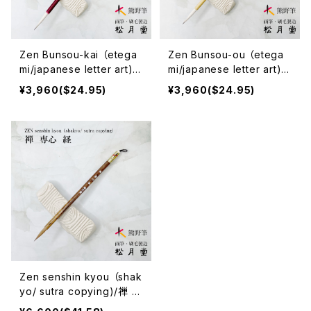
Zen Bunsou-kai （etega
Zen Bunsou-ou （etega
mi/japanese letter art)/
mi/japanese letter art)/
禅 文想 快
禅 文想 応
¥3,960($24.95)
¥3,960($24.95)
Zen senshin kyou （shak
yo/ sutra copying)/禅 専
心 経