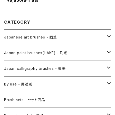
¥6,600($41.58)
CATEGORY
Japanese art brushes - 画筆
Anime Fude - アニメ用筆
Japan paint brushes(HAKE) - 刷毛
Etegami(picture letter)-絵手紙用筆
E Bake(Japanese painting)-絵刷毛
Japan calligraphy brushes - 書筆
Saishiki Fude(coloring) - 彩色筆
Surikomi Bake(dyeing)-スリ込刷毛
Zen
By use - 用途別
Menso(thin line,details)-面相筆
Sashi Bake(dyeing) - 差指刷毛
Japanese style painting - 日本画
Brush sets - セット商品