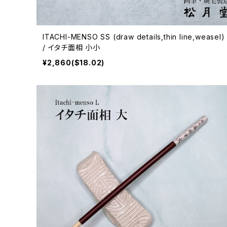
ITACHI-MENSO SS (draw details,thin line,weasel)
/ イタチ面相 小小
¥2,860($18.02)