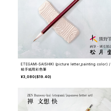
ETEGAMI-SAISHIKI (picture letter,painting color) /
絵手紙用彩色筆
¥3,080($19.40)