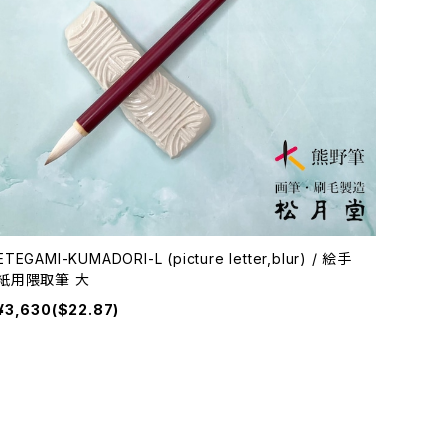
ETEGAMI-KUMADORI-L (picture letter,blur) / 絵手
紙用隈取筆 大
¥3,630($22.87)