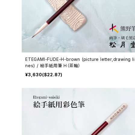
ETEGAMI-FUDE-H-brown (picture letter,drawing li
nes) / 絵手紙用筆 H（茶軸）
¥3,630($22.87)