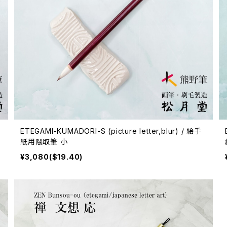
ETEGAMI-KUMADORI-S (picture letter,blur) / 絵手
紙用隈取筆 小
¥3,080($19.40)