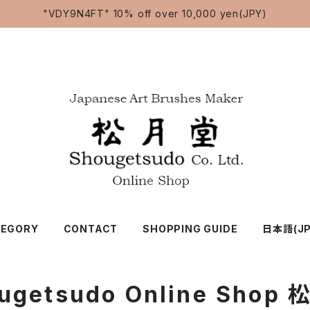
"VDY9N4FT" 10% off over 10,000 yen(JPY)
TEGORY
CONTACT
SHOPPING GUIDE
日本語(JP
ugetsudo Online Shop