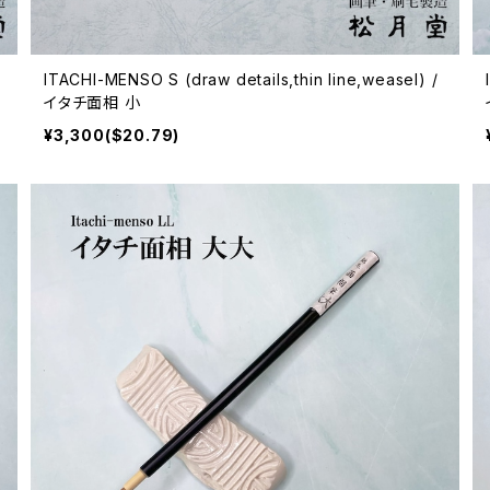
ITACHI-MENSO S (draw details,thin line,weasel) /
イタチ面相 小
¥3,300($20.79)