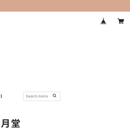
)
 松月堂