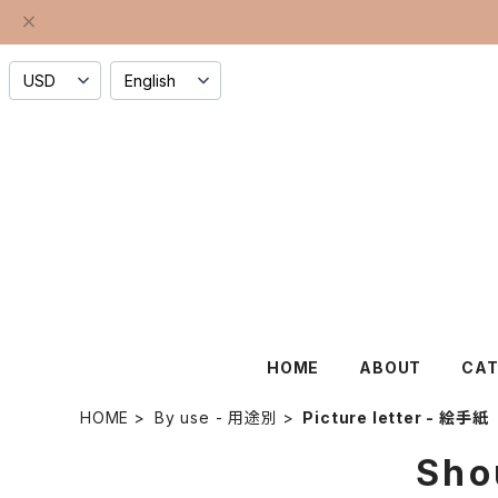
HOME
ABOUT
CA
HOME
By use - 用途別
Picture letter - 絵手紙
Sho