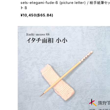
sets-etegami-fude-B (picture letter) / 絵手紙筆セ
ト B
¥10,450($65.84)