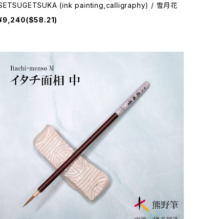
SETSUGETSUKA (ink painting,calligraphy) / 雪月花
¥9,240($58.21)