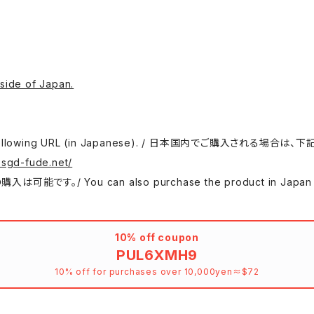
side of Japan.
 use the following URL (in Japanese). / 日本国内でご購入さ
.sgd-fude.net/
 can also purchase the product in Japan at either
10% off coupon
PUL6XMH9
10% off for purchases over 10,000yen≈$72