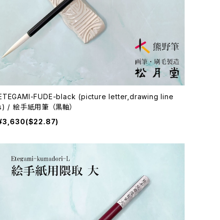
ETEGAMI-FUDE-black (picture letter,drawing line
s) / 絵手紙用筆 （黒軸）
¥3,630($22.87)