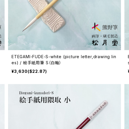
ETEGAMI-FUDE-S-white (picture letter,drawing lin
es) / 絵手紙用筆 S（白軸）
¥3,630($22.87)