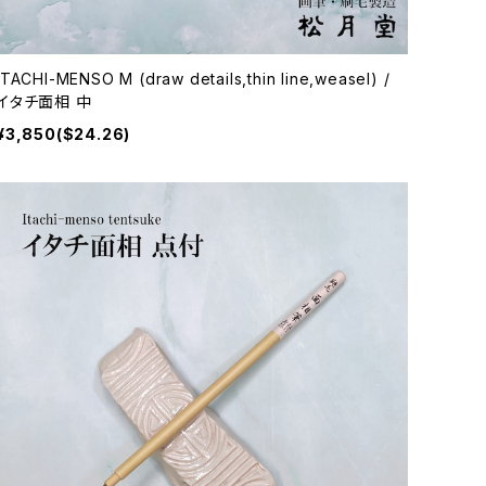
ITACHI-MENSO M (draw details,thin line,weasel) /
イタチ面相 中
¥3,850($24.26)