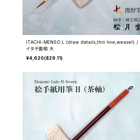
ITACHI-MENSO L (draw details,thin line,weasel) /
イタチ面相 大
¥4,620($29.11)