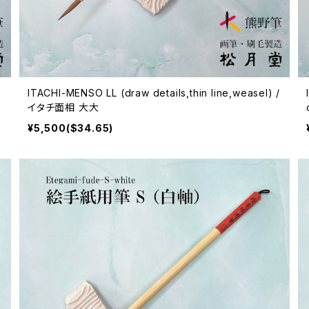
ITACHI-MENSO LL (draw details,thin line,weasel) /
イタチ面相 大大
¥5,500($34.65)