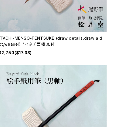
ITACHI-MENSO-TENTSUKE (draw details,draw a d
ot,weasel) / イタチ面相 点付
¥2,750($17.33)